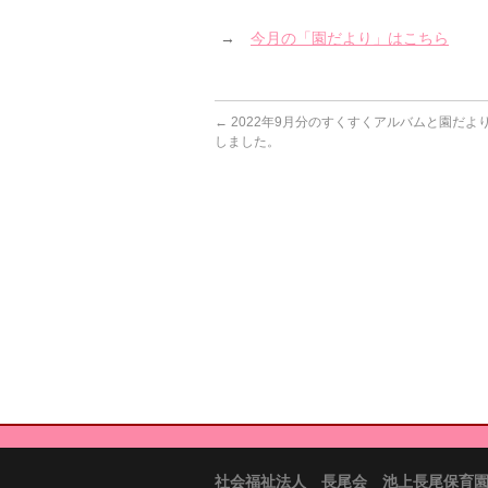
→
今月の「園だより」はこちら
←
2022年9月分のすくすくアルバムと園だよ
しました。
社会福祉法人 長尾会 池上長尾保育