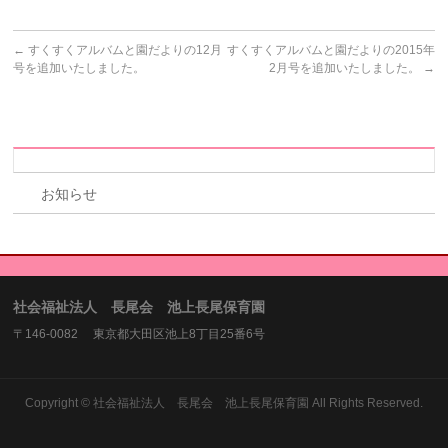
←
すくすくアルバムと園だよりの12月
すくすくアルバムと園だよりの2015年
号を追加いたしました。
2月号を追加いたしました。
→
お知らせ
社会福祉法人 長尾会 池上長尾保育園
〒146-0082 東京都大田区池上8丁目25番6号
Copyright ©
社会福祉法人 長尾会 池上長尾保育園
All Rights Reserved.